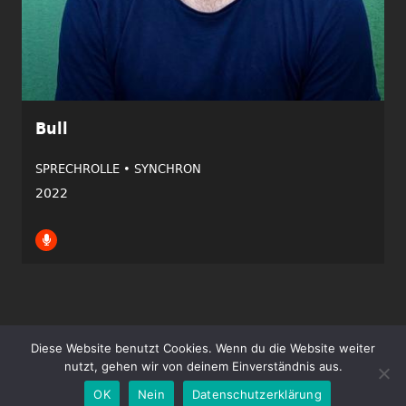
Bull
SPRECHROLLE •
SYNCHRON
2022
Diese Website benutzt Cookies. Wenn du die Website weiter
Copyright ©2026 Tim Gössler | Alle Rechte vorbehalten.
nutzt, gehen wir von deinem Einverständnis aus.
Impressum
Datenschutz
OK
Nein
Datenschutzerklärung