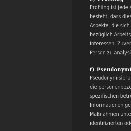
Profiling ist jed
besteht, dass d
Aspekte, die sic
bezüglich Arbeits
Interessen, Zuver
Person zu analys
f) Pseudonym
Pseudonymisierun
die personenbezo
spezifischen bet
Informationen ge
Maßnahmen unterl
identifizierten o