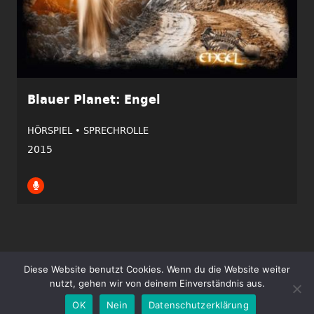
Blauer Planet: Engel
HÖRSPIEL •
SPRECHROLLE
2015
Diese Website benutzt Cookies. Wenn du die Website weiter
Copyright ©2026 Tim Gössler | Alle Rechte vorbehalten.
nutzt, gehen wir von deinem Einverständnis aus.
Impressum
Datenschutz
OK
Nein
Datenschutzerklärung