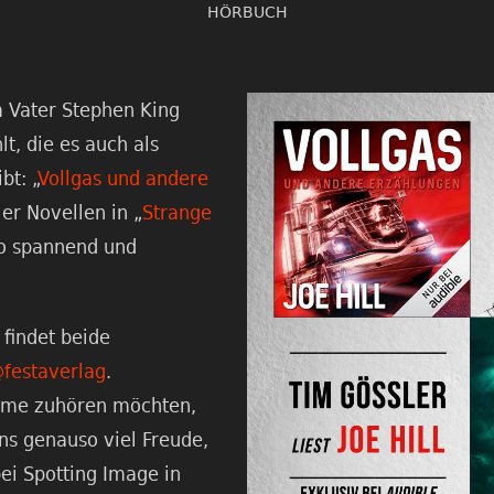
HÖRBUCH
m Vater Stephen King
t, die es auch als
bt: „
Vollgas und andere
ier Novellen in „
Strange
so spannend und
, findet beide
festaverlag
.
imme zuhören möchten,
s genauso viel Freude,
bei Spotting Image in