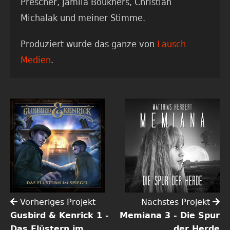
Prescher, Jamila Boukhers, Christian
Michalak und meiner Stimme.
Produziert wurde das ganze von
Lausch
Medien
.
Vorheriges Projekt
Nächstes Projekt
Gusbird & Kenrick 1 -
Memiana 3 - Die Spur
Das Flüstern im
der Herde