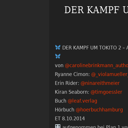
DER KAMPF UM
DER KAMPF UM TOKITO 2 – Au
von
@carolinebrinkmann_autho
Ryanne Cimon:
@_violamueller
Erin Rider:
@ninareithmeier
Kiran Seaborn:
@timgoessler
Buch
@leaf.verlag
Hörbuch
@hoerbuchhamburg
ET 8.10.2014
aufgenommen bei Plan 1 vo