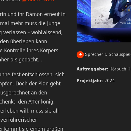
rin und ihr Dämon erneut in
inmal mehr muss die junge
ig verlassen – wohlwissend,
iden überleben kann.
 Kontrolle ihres Körpers
Sprecher & Schauspiel
äher als gedacht…
Hörbuch 
Auftraggeber:
anne fest entschlossen, sich
2024
Projektjahr:
ämpfen. Doch der Plan geht
 ausgerechnet an den
chenkt: den Affenkönig.
leben will, muss sie all
 verführerischer
ei kommt sie einem großen