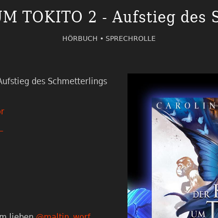
 TOKITO 2 - Aufstieg des S
HÖRBUCH •
SPRECHROLLE
fstieg des Schmetterlings
r
_
m lieben
@maltin_worf