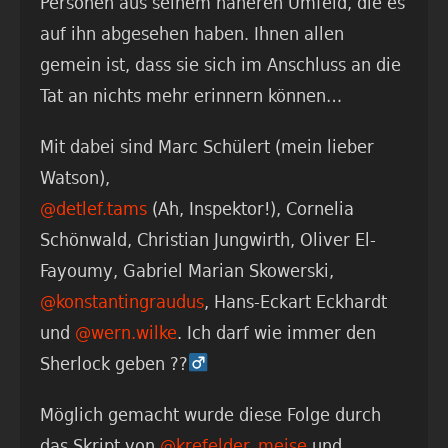
Personen aus seinem näheren Umfeld, die es
auf ihn abgesehen haben. Ihnen allen
gemein ist, dass sie sich im Anschluss an die
Tat an nichts mehr erinnern können…
Mit dabei sind Marc Schülert (mein lieber
Watson),
@detlef.tams
(Ah, Inspektor!), Cornelia
Schönwald, Christian Jungwirth, Oliver El-
Fayoumy, Gabriel Marian Skowerski,
@konstantingraudus
, Hans-Eckart Eckhardt
und
@wern.wilke
. Ich darf wie immer den
Sherlock geben ??‍
Möglich gemacht wurde diese Folge durch
das Skript von
@krefelder_meise
und