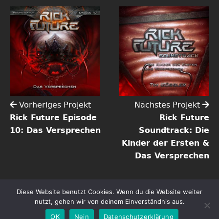
Vorheriges Projekt
Nächstes Projekt
Rick Future Episode
Rick Future
10: Das Versprechen
Soundtrack: Die
Kinder der Ersten &
Das Versprechen
Diese Website benutzt Cookies. Wenn du die Website weiter
Copyright ©2026 Tim Gössler | Alle Rechte vorbehalten.
nutzt, gehen wir von deinem Einverständnis aus.
Impressum
Datenschutz
OK
Nein
Datenschutzerklärung