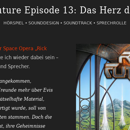
uture Episode 13: Das Herz d
HÖRSPIEL •
SOUNDDESIGN •
SOUNDTRACK •
SPRECHROLLE
der Space Opera „Rick
e ich wieder dabei sein –
und Sprecher.
 angekommen,
Freunde mehr über Evis
ätselhafte Material,
tigt wurde, soll von
ten stammen. Doch die
t, ihre Geheimnisse