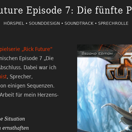
uture Episode 7: Die fünfte 
HÖRSPIEL •
SOUNDDESIGN •
SOUNDTRACK •
SPRECHROLLE
pielserie „Rick Future“
onischen Episode 7 „Die
Abschluss. Dabei war ich
ist
, Sprecher,
on einigen Sequenzen.
Arbeit für mein Herzens-
ie Situation
n ernsthaften