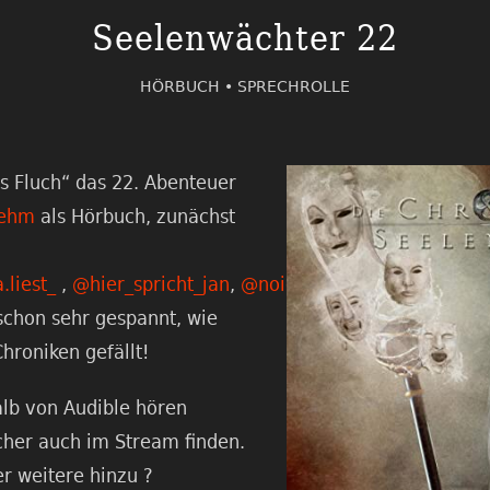
Seelenwächter 22
HÖRBUCH •
SPRECHROLLE
s Fluch“ das 22. Abenteuer
ehm
als Hörbuch, zunächst
.liest_
,
@hier_spricht_jan
,
@noie_pre
und
schon sehr gespannt, wie
Chroniken gefällt!
alb von Audible hören
cher auch im Stream finden.
 weitere hinzu ?