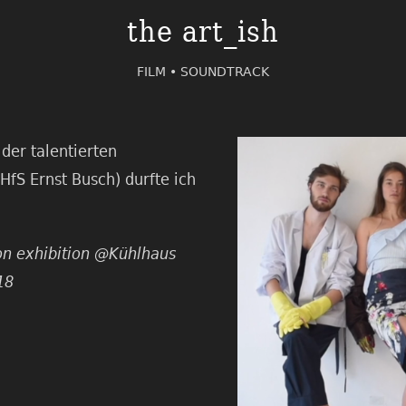
the art_ish
FILM •
SOUNDTRACK
 der talentierten
HfS Ernst Busch) durfte ich
ion exhibition @Kühlhaus
18