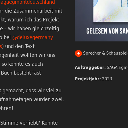
agaegmontdeutschland
war die Zusammenarbeit mit
kt, warum ich das Projekt
 – wir haben gleichzeitig
io bei
@deluxegermany
s
) und den Text
Sprecher & Schauspiel
legenheit wollten wir uns
r so konnte es auch
SAGA Egm
Auftraggeber:
Buch besteht fast
2023
Projektjahr:
ß gemacht, dass wir viel zu
ufnahmetagen wurden zwei.
Ohren!
 Stimme verliebt? Könnte