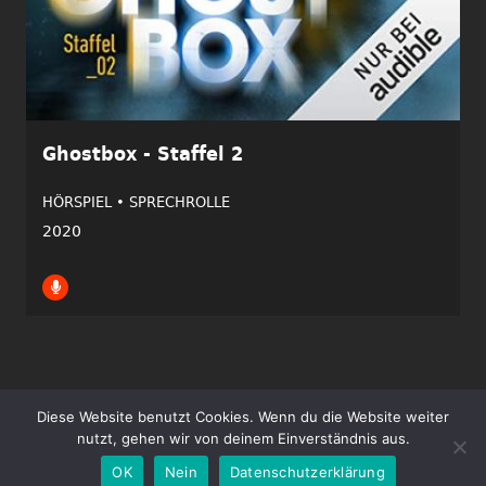
Ghostbox - Staffel 2
HÖRSPIEL •
SPRECHROLLE
2020
Diese Website benutzt Cookies. Wenn du die Website weiter
Copyright ©2026 Tim Gössler | Alle Rechte vorbehalten.
nutzt, gehen wir von deinem Einverständnis aus.
Impressum
Datenschutz
OK
Nein
Datenschutzerklärung