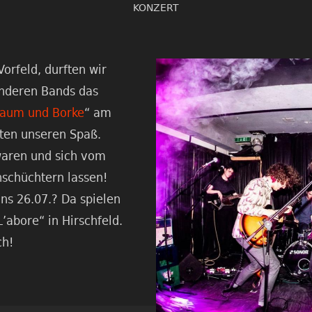
KONZERT
orfeld, durften wir
nderen Bands das
aum und Borke
“ am
tten unseren Spaß.
waren und sich vom
nschüchtern lassen!
ns 26.07.? Da spielen
L’abore“ in Hirschfeld.
ch!