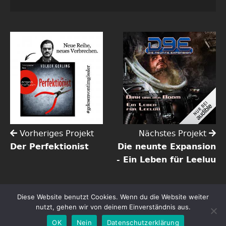
Vorheriges Projekt
Nächstes Projekt
Der Perfektionist
Die neunte Expansion
- Ein Leben für Leeluu
Diese Website benutzt Cookies. Wenn du die Website weiter
Copyright ©2026 Tim Gössler | Alle Rechte vorbehalten.
nutzt, gehen wir von deinem Einverständnis aus.
Impressum
Datenschutz
OK
Nein
Datenschutzerklärung