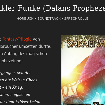
kler Funke (Dalans Prophez
HÖRBUCH •
SOUNDTRACK •
SPRECHROLLE
ie
Fantasy-Trilogie
von
 Hörbücher umsetzen durfte.
en Anfang des magischen
ophezeiung:
rgangen, seit der
en die Welt in Chaos
 – ein Krieg,
ichen, magischen
Nur dem Erlöser Dalan