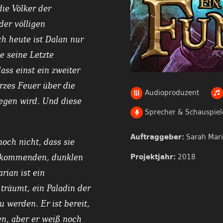
ie Völker der
er völligen
h heute ist Dalan nur
e seine Letzte
ass einst ein zweiter
rzes Feuer über die
Audioproduzent
egen wird. Und diese
Sprecher & Schauspiel
Sarah Mari
Auftraggeber:
och nicht, dass sie
2018
Projektjahr:
m kommenden, dunklen
rian ist ein
räumt, ein Paladin der
 werden. Er ist bereit,
ben, aber er weiß noch