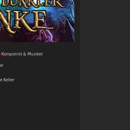
Komponist & Musiker
er
e Keller