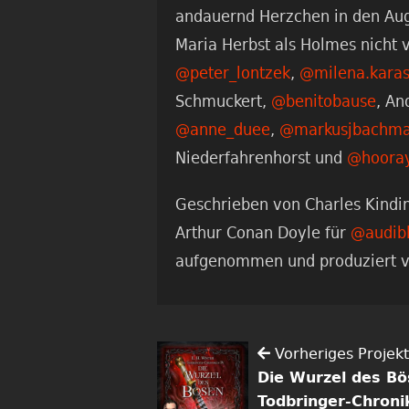
andauernd Herzchen in den A
Maria Herbst als Holmes nicht
@peter_lontzek
,
@milena.karas
Schmuckert,
@benitobause
, An
@anne_duee
,
@markusjbachm
Niederfahrenhorst und
@hooray
Geschrieben von Charles Kindi
Arthur Conan Doyle für
@audib
aufgenommen und produziert 
Vorheriges Projekt
Die Wurzel des Bö
Todbringer-Chroni