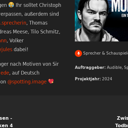
ugen
Ihr solltet Christoph
 verpassen, außerdem sind
.sprecherin
, Thomas
dreas Meese, Tilo Schmitz,
ann
, Volker
jules
dabei!
Sprecher & Schauspiel
nger nach Motiven von Sir
Audible,
S
Auftraggeber:
lede
, auf Deutsch
2024
Projektjahr:
von
@spotting.image
sen -
Zwi
ken 4
Todb