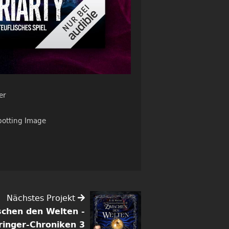
er
potting Image
Nächstes Projekt
schen den Welten -
ringer-Chroniken 3