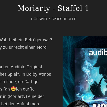
Moriarty - Staffel 1
HÖRSPIEL •
SPRECHROLLE
Wahrheit ein Betrüger war?
y zu unrecht einen Mord
anten Audible Original
ches Spiel“. In Dolby Atmos
ich finde, großartige
ls Fan
Ich durfte
in (Moriarty) eine der
e bei den Aufnahmen