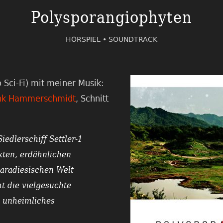
Polysporangiophyten
HÖRSPIEL •
SOUNDTRACK
 Sci-Fi) mit meiner Musik:
ank Hammerschmidt
, Schnitt
iedlerschiff Settler-1
kten, erdähnlichen
paradiesischen Welt
t die vielgesuchte
n unheimliches