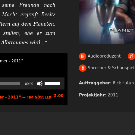
d seine Freunde nach
Macht ergreift Besitz
lern auf dem Planeten.
 stellen, ehe er zum
n Albtraumes wird…“
Audioproduzent
̈umer - 2011“
Sprecher & Schauspiel
Pfeiltasten
Rick Futur
Auftraggeber:
00:00
Hoch/Runter
benutzen,
2011
Projektjahr:
2:00
mer - 2011“
— TIM GÖSSLER
um
die
Lautstärke
zu
regeln.