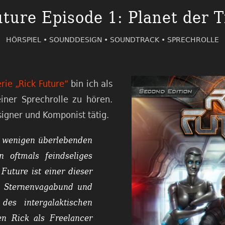
uture Episode 1: Planet der 
HÖRSPIEL •
SOUNDDESIGN •
SOUNDTRACK •
SPRECHROLLE
erie „Rick Future“
bin ich als
ner Sprechrolle zu hören.
igner und Komponist tätig.
ie wenigen überlebenden
 oftmals feindseliges
Future ist einer dieser
in Sternenvagabund und
des intergalaktischen
den Rick als Freelancer