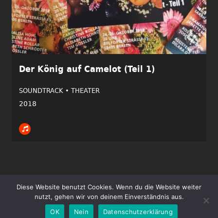
Der König auf Camelot (Teil 1)
SOUNDTRACK •
THEATER
2018
Diese Website benutzt Cookies. Wenn du die Website weiter
Copyright ©2026 Tim Gössler | Alle Rechte vorbehalten.
nutzt, gehen wir von deinem Einverständnis aus.
Impressum
Datenschutz
OK
Nein
Datenschutzerklärung