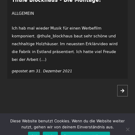
ALLGEMEIN
Ich hab mal wieder Musik für einen Werbefilm
komponiert. @thule_blockhaus baut sehr schöne und
nachhaltige Holzhäuser. Im neuesten Erklärvideo wird
die Fabrik in Estland präsentiert. Ich hatte viel Freude
bei der Arbeit (…)
gepostet am 31. Dezember 2021
Diese Website benutzt Cookies. Wenn du die Website weiter
Copyright ©2026 Tim Gössler | Alle Rechte vorbehalten.
nutzt, gehen wir von deinem Einverständnis aus.