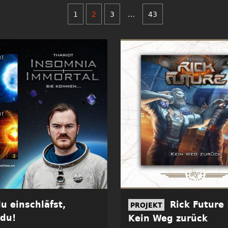
1
2
3
…
43
u einschläfst,
Rick Future 
PROJEKT
 du!
Kein Weg zurück