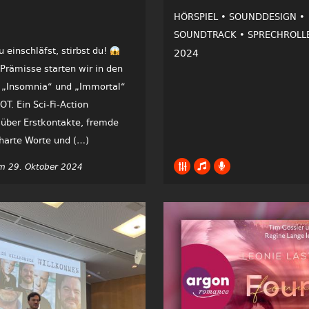
HÖRSPIEL •
SOUNDDESIGN •
SOUNDTRACK •
SPRECHROLL
einschläfst, stirbst du!
2024
 Prämisse starten wir in den
r „Insomnia“ und „Immortal“
T. Ein Sci-Fi-Action
 über Erstkontakte, fremde
harte Worte und (…)
m 29. Oktober 2024