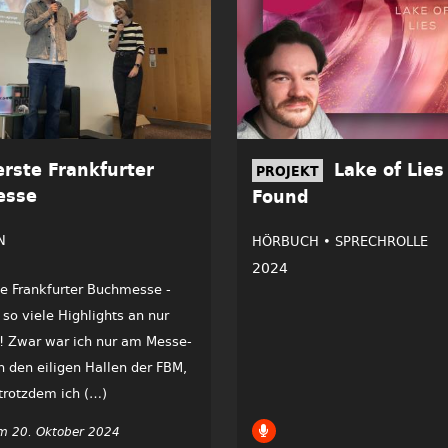
rste Frankfurter
Lake of Lies 
PROJEKT
esse
Found
N
HÖRBUCH •
SPRECHROLLE
2024
te Frankfurter Buchmesse -
 so viele Highlights an nur
! Zwar war ich nur am Messe-
 den eiligen Hallen der FBM,
trotzdem ich (…)
m 20. Oktober 2024