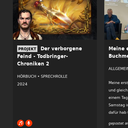
Der verborgene
Meine e
PROJEKT
Buchm
Feind - Todbringer-
Chroniken 2
ALLGEMEI
HÖRBUCH •
SPRECHROLLE
Meine ers
2024
und gleich
einem Tag
Samstag in
dafür hab 
gepostet a