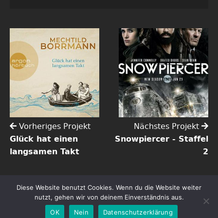
Vorheriges Projekt
Nächstes Projekt
Glück hat einen
Snowpiercer - Staffel
langsamen Takt
2
Diese Website benutzt Cookies. Wenn du die Website weiter
Copyright ©2026 Tim Gössler | Alle Rechte vorbehalten.
nutzt, gehen wir von deinem Einverständnis aus.
Impressum
Datenschutz
OK
Nein
Datenschutzerklärung